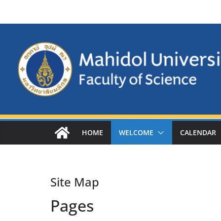
Skip
to
content
HOME
WELCOME
CALENDAR
Site Map
Pages