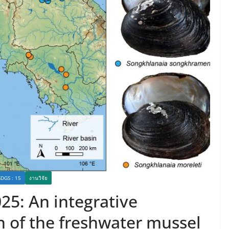
DGS : 15
งานวิจัย
025: An integrative
n of the freshwater mussel