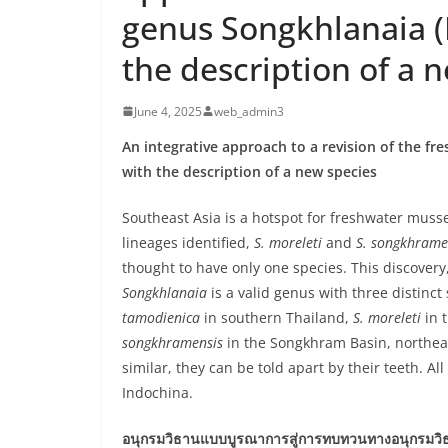
genus Songkhlanaia (B
the description of a 
June 4, 2025
web_admin3
An integrative approach to a revision of the f
with the description of a new species
Southeast Asia is a hotspot for freshwater musse
lineages identified,
S. moreleti
and
S. songkhrame
thought to have only one species. This discovery
Songkhlanaia
is a valid genus with three distinct
tamodienica
in southern Thailand,
S. moreleti
in 
songkhramensis
in the Songkhram Basin, northea
similar, they can be told apart by their teeth. Al
Indochina.
อนุกรมวิธานแบบบูรณาการสู่การทบทวนทางอนุกรมวิ