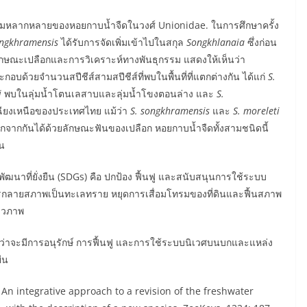
ความหลากหลายของหอยกาบน้ำจืดในวงศ์ Unionidae. ในการศึกษาครั้ง
ongkhramensis
ได้รับการจัดเพิ่มเข้าไปในสกุล
Songkhlanaia
ซึ่งก่อน
ั้งลักษณะเปลือกและการวิเคราะห์ทางพันธุกรรม แสดงให้เห็นว่า
อบด้วยจำนวนสปีชีส์สามสปีชีส์ที่พบในพื้นที่ที่แตกต่างกัน ได้แก่
S.
i
พบในลุ่มน้ำโตนเลสาบและลุ่มน้ำโขงตอนล่าง และ
S.
ียงเหนือของประเทศไทย แม้ว่า
S. songkhramensis
และ
S. moreleti
จากกันได้ด้วยลักษณะฟันของเปลือก หอยกาบน้ำจืดทั้งสามชนิดนี้
้น
นาที่ยั่งยืน (SDGs) คือ ปกป้อง ฟื้นฟู และสนับสนุนการใช้ระบบ
สู้การกลายสภาพเป็นทะเลทราย หยุดการเสื่อมโทรมของที่ดินและฟื้นสภาพ
ีวภาพ
ว่าจะมีการอนุรักษ์ การฟื้นฟู และการใช้ระบบนิเวศบนบกและแหล่ง
ืน
5. An integrative approach to a revision of the freshwater