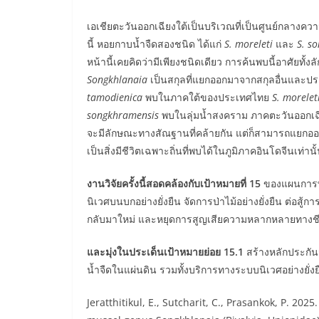
เอเชียตะวันออกเฉียงใต้เป็นบริเวณที่เป็นศูนย์กลาง
นี้ หอยกาบน้ำจืดสองชนิด ได้แก่
S. moreleti
และ
S. s
หน้านี้เคยคิดว่ามีเพียงชนิดเดียว การค้นพบนี้อาศัยท
Songkhlanaia
เป็นสกุลที่แยกออกมาจากสกุลอื่นและประก
tamodienica
พบในภาคใต้ของประเทศไทย
S. morelet
songkhramensis
พบในลุ่มน้ำสงคราม ภาคตะวันออกเฉ
จะมีลักษณะทางสัณฐานที่คล้ายกัน แต่ก็สามารถแยกออก
เป็นสิ่งมีชีวิตเฉพาะถิ่นที่พบได้ในภูมิภาคอินโดจีนเท่านั
งานวิจัยครั้งนี้สอดคล้องกับเป้าหมายที่ 15
ของแผนการพัฒ
นิเวศบนบกอย่างยั่งยืน จัดการป่าไม้อย่างยั่งยืน ต่อ
กลับมาใหม่ และหยุดการสูญเสียความหลากหลายทางช
และมุ่งในประเด็นเป้าหมายย่อย 15.1
สร้างหลักประกัน
น้ำจืดในแผ่นดิน รวมทั้งบริการทางระบบนิเวศอย่างยั่งย
Jeratthitikul, E., Sutcharit, C., Prasankok, P. 202