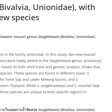
ivalvia, Unionidae), with
new species
reshwater mussel genus
Songkhlanaia
(Bivalvia, Unionidae),
ls in the family Unionidae. In this study, two new mussel
nsis
were newly added to the
Songkhlanaia
genus, previously
, based on both shell traits and genetic analysis, shows that
 species. These species are found in different areas:
S.
the Tonle Sap and Lower Mekong basins, and
S.
stern Thailand. While
S. songkhramensis
and
S. moreleti
look
l three species are unique to their specific regions in
ธานในหอยกาบน้ำจืดสกุล
Songkhlanaia
(Bivalvia, Unionidae)