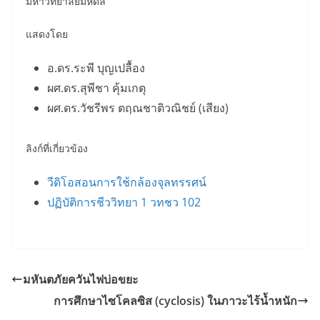
มหาวิทยาลัยมหิดล
แสดงโดย
อ.ดร.ระพี บุญเปลื้อง
ผศ.ดร.สุพีชา คุ้มเกตุ
ผศ.ดร.วัชรีพร ตฤณชาติวณิชย์ (เสียง)
ลิงก์ที่เกี่ยวข้อง
วีดิโอสอนการใช้กล้องจุลทรรศน์
ปฏิบัติการชีววิทยา 1 วทชว 102
มหันตภัยควันไฟบ่อขยะ
การศึกษาไซโคลซิส (cyclosis) ในภาวะไร้น้ำหนัก