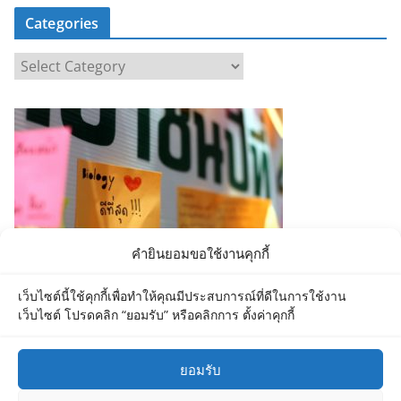
Categories
C
a
t
e
g
o
r
i
e
คำยินยอมขอใช้งานคุกกี้
s
เว็บไซต์นี้ใช้คุกกี้เพื่อทำให้คุณมีประสบการณ์ที่ดีในการใช้งาน
เว็บไซต์ โปรดคลิก “ยอมรับ” หรือคลิกการ ตั้งค่าคุกกี้
ยอมรับ
Copyright © 2026
Department of Biology MU
. All rights