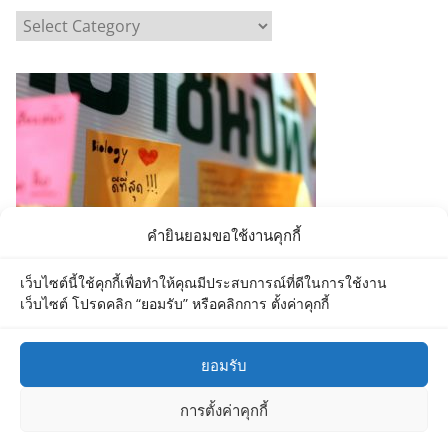
C
a
t
e
g
o
r
i
e
คำยินยอมขอใช้งานคุกกี้
s
เว็บไซต์นี้ใช้คุกกี้เพื่อทำให้คุณมีประสบการณ์ที่ดีในการใช้งาน
เว็บไซต์ โปรดคลิก “ยอมรับ” หรือคลิกการ ตั้งค่าคุกกี้
ยอมรับ
Copyright © 2026
Department of Biology MU
. All rights
การตั้งค่าคุกกี้
reserved.