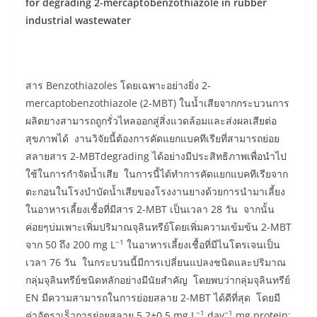
for degrading 2-mercaptobenzothiazole in rubber
industrial wastewater
สาร Benzothiazoles โดยเฉพาะอย่างยิ่ง 2-
mercaptobenzothiazole (2-MBT) ในน้ำเสียจากกระบวนการ
ผลิตยางสามารถถูกรั่วไหลออกสู่สิ่งแวดล้อมและส่งผลเสียต่อ
สุขภาพได้ งานวิจัยนี้ต้องการคัดแยกแบคทีเรียที่สามารถย่อย
สลายสาร 2-MBTdegrading ได้อย่างมีประสิทธิภาพเพื่อนำไป
ใช้ในการกำจัดน้ำเสีย ในการนี้ได้ทำการคัดแยกแบคทีเรียจาก
ตะกอนในโรงบำบัดน้ำเสียของโรงงานยางด้วยการนำมาเลี้ยง
ในอาหารเลี้ยงเชื้อที่มีสาร 2-MBT เป็นเวลา 28 วัน จากนั้น
ค่อยๆบ่มเพาะเพิ่มปริมาณจุลินทรีย์โดยเพิ่มความเข้มข้น 2-MBT
−1
จาก 50 ถึง 200 mg L
ในอาหารเลี้ยงเชื้อที่มีไนโตรเจนเป็น
เวลา 76 วัน ในกระบวนนี้มีการเปลี่ยนแปลงชนิดและปริมาณ
กลุ่มจุลินทรีย์ชนิดหลักอย่างมีนัยสำคัญ โดยพบว่ากลุ่มจุลินทรีย์
EN มีความสามารถในการย่อยสลาย 2-MBT ได้ดีที่สุด โดยมี
−1
−1
-
ค่าอัตราเร็วการย่อยสลาย 5.2±0.5 mg L
day
mg protein