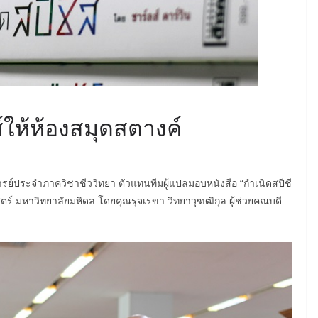
์ให้ห้องสมุดสตางค์
รย์ประจำภาควิชาชีววิทยา ตัวแทนทีมผู้แปลมอบหนังสือ “กำเนิดสปีชี
ร์ มหาวิทยาลัยมหิดล โดยคุณรุจเรขา วิทยาวุฑฒิกุล ผู้ช่วยคณบดี