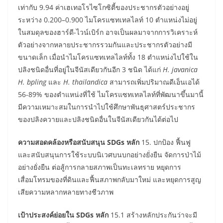
เท่ากับ 9.94 ค่าเฮเทอโรไซโกซิตี้ของประชากรตัวอย่างอยู่
ระหว่าง 0.200–0.900 ไมโครแซทเทลไลท์ 10 ตำแหน่งไม่อยู่
ในสมดุลของฮาร์ดี-ไวน์เบิร์ก อาจเป็นผลมาจากการวิเคราะห์
ตัวอย่างจากหลายประชากรรวมกันและประชากรตัวอย่างมี
ขนาดเล็ก เมื่อนำไมโครแซทเทลไลท์ทั้ง 18 ตำแหน่งไปใช้ใน
ปลิงชนิดอื่นที่อยู่ในจีนัสเดียวกันอีก 3 ชนิด ได้แก่
H. javanica
H. bpling
และ
H. thailandica
สามารถเพิ่มปริมาณดีเอ็นเอได้
56-89% ของตำแหน่งที่ใช้ ไมโครแซทเทลไลท์ที่พัฒนาขึ้นมานี้
มีความเหมาะสมในการนำไปใช้ศึกษาพันธุศาสตร์ประชากร
ของปลิงควายและปลิงชนิดอื่นในจีนัสเดียวกันได้ต่อไป
ความสอดคล้องหรือสนับสนุน SDGs หลัก
15. ปกป้อง ฟื้นฟู
และสนับสนุนการใช้ระบบนิเวศบนบกอย่างยั่งยืน จัดการป่าไม้
อย่างยั่งยืน ต่อสู้การกลายสภาพเป็นทะเลทราย หยุดการ
เสื่อมโทรมของที่ดินและฟื้นสภาพกลับมาใหม่ และหยุดการสูญ
เสียความหลากหลายทางชีวภาพ
เป้าประสงค์ย่อยใน SDGs หลัก
15.1 สร้างหลักประกันว่าจะมี