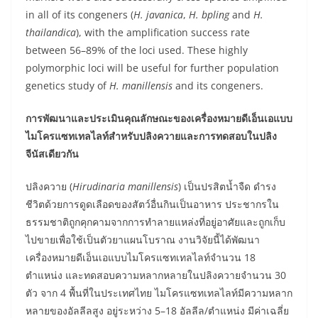
in all of its congeners (
H. javanica
,
H. bpling
and
H.
thailandica
), with the amplification success rate
between 56–89% of the loci used. These highly
polymorphic loci will be useful for further population
genetics study of
H. manillensis
and its congeners.
การพัฒนาและประเมินคุณลักษณะของเครื่องหมายดีเอ็นเอแบบ
ไมโครแซทเทลไลท์สำหรับปลิงควายและการทดสอบในปลิง
จีนัสเดียวกัน
ปลิงควาย (
Hirudinaria manillensis
) เป็นปรสิตน้ำจืด ดำรง
ชีวิตด้วยการดูดเลือดของสัตว์อื่นกินเป็นอาหาร ประชากรใน
ธรรมชาติถูกคุกคามจากการทำลายแหล่งที่อยู่อาศัยและถูกเก็บ
ไปขายเพื่อใช้เป็นตัวยาแผนโบราณ งานวิจัยนี้ได้พัฒนา
เครื่องหมายดีเอ็นเอแบบไมโครแซทเทลไลท์จำนวน 18
ตำแหน่ง และทดสอบความหลากหลายในปลิงควายจำนวน 30
ตัว จาก 4 พื้นที่ในประเทศไทย ไมโครแซทเทลไลท์มีความหลาก
หลายของอัลลีลสูง อยู่ระหว่าง 5–18 อัลลีล/ตำแหน่ง มีค่าเฉลี่ย