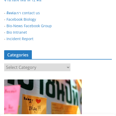
-
ติดต่อเรา contact us
-
Facebook Biology
-
Bio-News Facebook Group
-
Bio Intranet
-
Incident Report
Categories
C
a
t
e
g
o
r
i