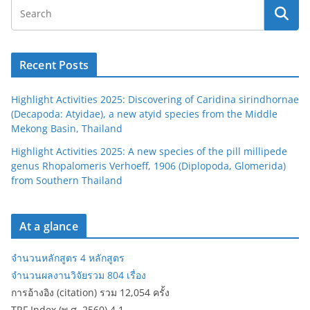
Recent Posts
Highlight Activities 2025: Discovering of Caridina sirindhornae
(Decapoda: Atyidae), a new atyid species from the Middle
Mekong Basin, Thailand
Highlight Activities 2025: A new species of the pill millipede
genus Rhopalomeris Verhoeff, 1906 (Diplopoda, Glomerida)
from Southern Thailand
At a glance
จำนวนหลักสูตร 4 หลักสูตร
จำนวนผลงานวิจัยรวม 804 เรื่อง
การอ้างอิง (citation) รวม 12,054 ครั้ง
TRF Index (พ.ศ. 2560) 4.1