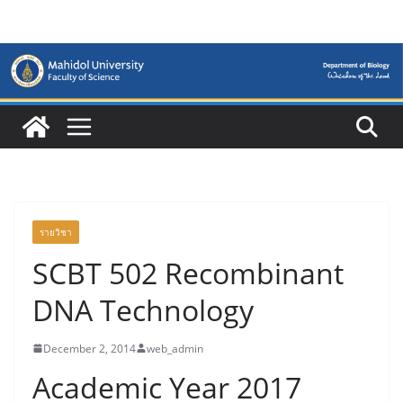
Skip
to
content
รายวิชา
SCBT 502 Recombinant
DNA Technology
December 2, 2014
web_admin
Academic Year 2017