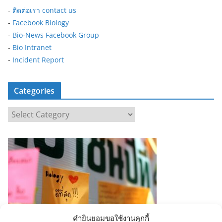
-
ติดต่อเรา contact us
-
Facebook Biology
-
Bio-News Facebook Group
-
Bio Intranet
-
Incident Report
Categories
C
a
t
e
g
o
r
i
e
คำยินยอมขอใช้งานคุกกี้