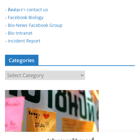
-
ติดต่อเรา contact us
-
Facebook Biology
-
Bio-News Facebook Group
-
Bio Intranet
-
Incident Report
Categories
C
a
t
e
g
o
r
i
e