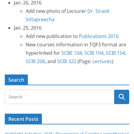
Jan. 26, 2016
Add new photo of Lecturer
Dr. Siravit
Sittapreecha
Jan. 25, 2016
Add new publication to
Publications 2016
New courses information in TQF3 format are
hyperlinked for
SCBE 104
,
SCBI 104
,
SCBI 154
,
SCBI 208
, and
SCBI 322
(Page:
Lectures
)
Search
Recent Posts
Highlight Activities 2025: Discovering of Caridina sirindhornae