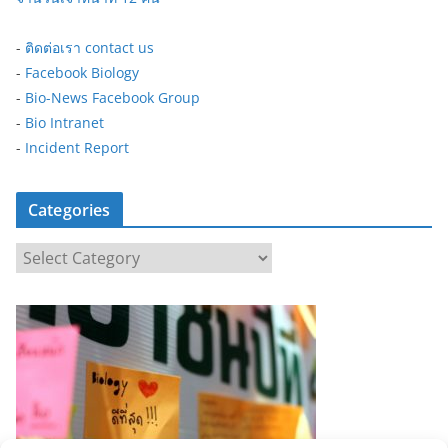
-
ติดต่อเรา contact us
-
Facebook Biology
-
Bio-News Facebook Group
-
Bio Intranet
-
Incident Report
Categories
C
a
t
e
g
o
r
i