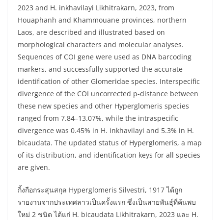
2023 and H. inkhavilayi Likhitrakarn, 2023, from
Houaphanh and Khammouane provinces, northern
Laos, are described and illustrated based on
morphological characters and molecular analyses.
Sequences of COI gene were used as DNA barcoding
markers, and successfully supported the accurate
identification of other Glomeridae species. Interspecific
divergence of the COI uncorrected p-distance between
these new species and other Hyperglomeris species
ranged from 7.84–13.07%, while the intraspecific
divergence was 0.45% in H. inkhavilayi and 5.3% in H.
bicaudata. The updated status of Hyperglomeris, a map
of its distribution, and identification keys for all species
are given.
กิ้งกือกระสุนสกุล Hyperglomeris Silvestri, 1917 ได้ถูก
รายงานจากประเทศลาวเป็นครั้งแรก ซึ่งเป็นสายพันธุ์ที่ค้นพบ
ใหม่ 2 ชนิด ได้แก่ H. bicaudata Likhitrakarn, 2023 และ H.