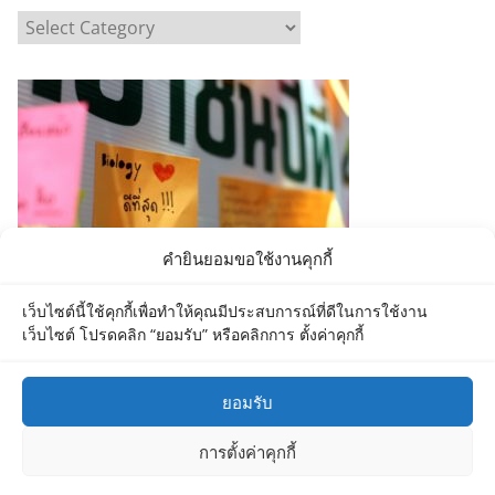
C
a
t
e
g
o
r
i
e
คำยินยอมขอใช้งานคุกกี้
s
เว็บไซต์นี้ใช้คุกกี้เพื่อทำให้คุณมีประสบการณ์ที่ดีในการใช้งาน
เว็บไซต์ โปรดคลิก “ยอมรับ” หรือคลิกการ ตั้งค่าคุกกี้
ยอมรับ
Copyright © 2026
Department of Biology MU
. All rights
การตั้งค่าคุกกี้
reserved.
Theme:
ColorMag
by ThemeGrill. Powered by
WordPress
.