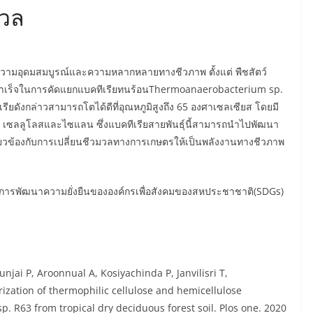
มวล
ื่องความอุดมสมบูรณ์และความหลากหลายทางชีวภาพ
ตั้งแต่
พืช
สัตว์
มสำเร็จในการคัดแยกแบคทีเรียทนร้อน
Thermoanaerobacterium
sp.
เรียดังกล่าวสามารถโตได้ดีที่อุณหภูมิสูงถึง
65
องศาเซลเซียส
โดยมี
เซลลูโลสและไซแลน
ซึ่งแบคทีเรียสายพันธุ์นี้สามารถนำไปพัฒนา
่ยวข้องกับการเปลี่ยนชีวมวลทางการเกษตรให้เป็นพลังงานทางชีวภาพ
กณฑ์การพัฒนาความยั่งยืนขององค์กรเพื่อสังคมของสหประชาชาติ
(SDGs)
jai P, Aroonnual A, Kosiyachinda P, Janvilisri T,
zation of thermophilic cellulose and hemicellulose
 R63 from tropical dry deciduous forest soil. Plos one. 2020