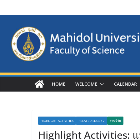
Skip
to
content
HOME
WELCOME
CALENDAR
HIGHLIGHT ACTIVITIES
RELATED SDGS : 7
งานวิจัย
Highlight Activities: 