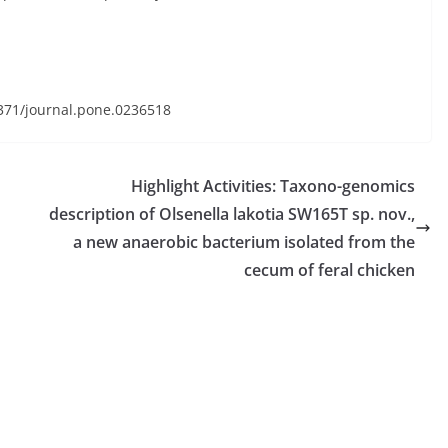
.1371/journal.pone.0236518
Highlight Activities: Taxono-genomics
description of Olsenella lakotia SW165T sp. nov.,
a new anaerobic bacterium isolated from the
cecum of feral chicken