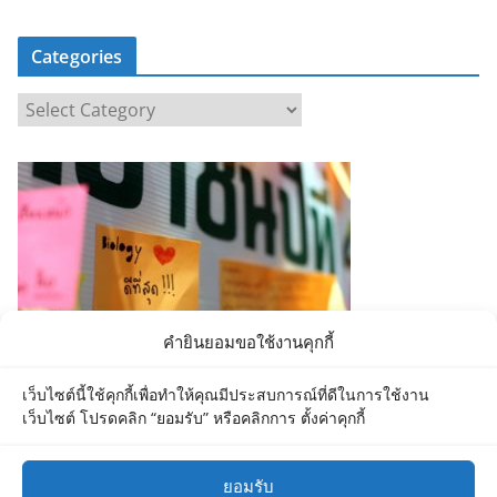
Categories
C
a
t
e
g
o
r
i
e
คำยินยอมขอใช้งานคุกกี้
s
เว็บไซต์นี้ใช้คุกกี้เพื่อทำให้คุณมีประสบการณ์ที่ดีในการใช้งาน
เว็บไซต์ โปรดคลิก “ยอมรับ” หรือคลิกการ ตั้งค่าคุกกี้
ยอมรับ