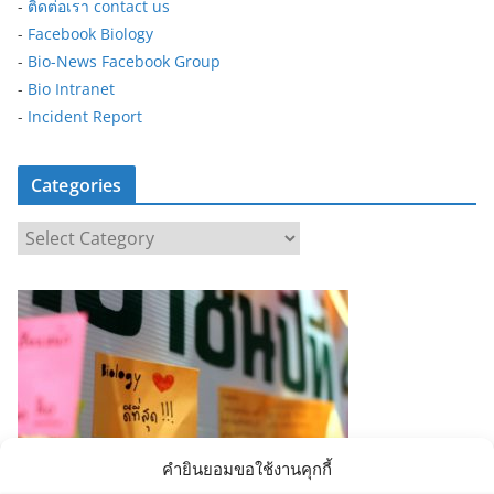
-
ติดต่อเรา contact us
-
Facebook Biology
-
Bio-News Facebook Group
-
Bio Intranet
-
Incident Report
Categories
C
a
t
e
g
o
r
i
e
คำยินยอมขอใช้งานคุกกี้
s