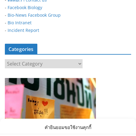
-
Facebook Biology
-
Bio-News Facebook Group
-
Bio Intranet
-
Incident Report
Categories
C
a
t
e
g
o
r
i
e
คำยินยอมขอใช้งานคุกกี้
s