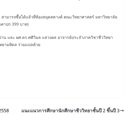
ทย สามารถซื้อได้แล้วที่ห้องสมุดสตางค์ คณะวิทยาศาสตร์ มหาวิทยาลัย
าคาปก 399 บาท)
อนปาน และ ผศ.ดร.ศศิวิมล แสวงผล อาจารย์ประจำภาควิชาชีววิทยา
ทยามหิดล ร่วมแปลด้วย
 2558
แนะแนวการศึกษานักศึกษาชีววิทยาชั้นปี 2 ขึ้นปี 3