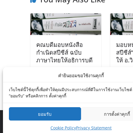
คณบดีมอบหนังสือ
มอบหนั
กำเนิดสปีชีส์ ฉบับ
สปีชีส
ภาษาไทยให้อธิการบดี
ให้ อ.ว
April 30, 2015
May 6, 
คำยินยอมขอใช้งานคุกกี้
เว็บไซต์นี้ใช้คุกกี้เพื่อทำให้คุณมีประสบการณ์ที่ดีในการใช้งานเว็บไซต
“ยอมรับ” หรือคลิกการ ตั้งค่าคุกกี้
ยอมรับ
การตั้งค่าคุกกี้
Copyright © 2026
Department of Biology MU
. All r
Cookie Policy
Privacy Statement
Theme:
ColorMag
by ThemeGrill. Powered by
WordP