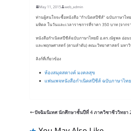
May 11, 2015
web_admin
ท่านผู้สนใจจะซื้อหนังสือ “กำเนิดสปีชีส์” ฉบับภาษาไ
มหิดล ในวันและเวลาราชการที่ราคา 350 บาท (จากร
หนังสือกำเนิดสปีชีส์ฉบับภาษาไทยมี อ.ดร.ณัฐพล อ่
และพฤกษศาสตร์ (ตามลำดับ) คณะวิทยาศาสตร์ มหาวิ
ลิงก์ที่เกี่ยวข้อง
ห้องสมุดสตางค์ มงคลสุข
แฟนเพจหนังสือกำเนิดสปีชีส์ ฉบับภาษาไทย
ปัจฉิมนิเทศ นักศึกษาชั้นปีที่ 4 ภาควิชาชีววิทยา
You May Also Like