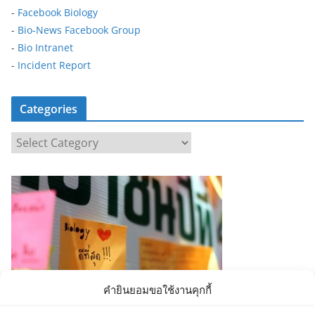
-
Facebook Biology
-
Bio-News Facebook Group
-
Bio Intranet
-
Incident Report
Categories
C
a
t
e
g
o
r
i
e
คำยินยอมขอใช้งานคุกกี้
s