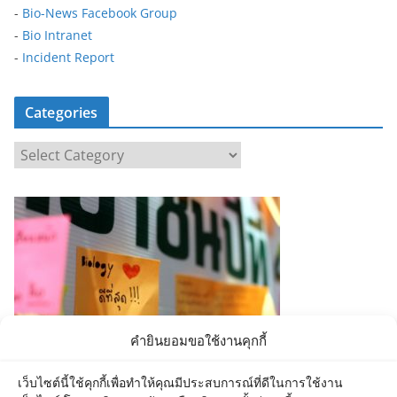
-
Bio-News Facebook Group
-
Bio Intranet
-
Incident Report
Categories
C
a
t
e
g
o
r
i
e
คำยินยอมขอใช้งานคุกกี้
s
เว็บไซต์นี้ใช้คุกกี้เพื่อทำให้คุณมีประสบการณ์ที่ดีในการใช้งาน