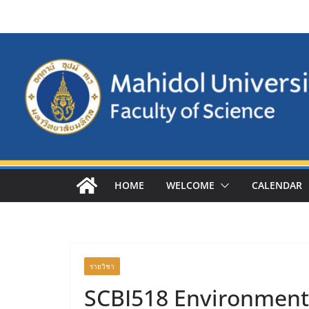
Skip
to
content
HOME
WELCOME
CALENDAR
รายวิชา
SCBI518 Environmenta