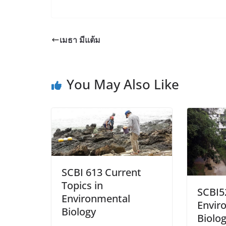
เมธา มีแต้ม
You May Also Like
SCBI 613 Current
Topics in
SCBI5
Environmental
Envir
Biology
Biolo