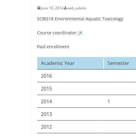
June 16, 2014
web_admin
SCBI518 Environmental Aquatic Toxicology
Course coordinator:
JK
Past enrollment
Academic Year
Semester
2016
2015
2014
1
2013
2012