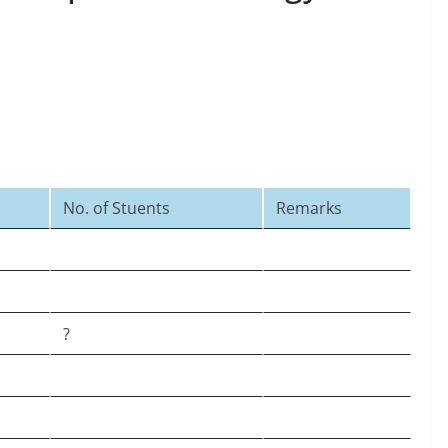
No. of Stuents
Remarks
?