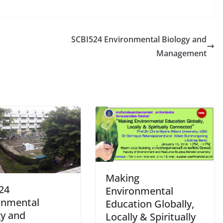
SCBI524 Environmental Biology and
Management
Making
24
Environmental
onmental
Education Globally,
gy and
Locally & Spiritually