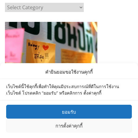
C
a
t
e
g
o
r
i
e
คำยินยอมขอใช้งานคุกกี้
s
เว็บไซต์นี้ใช้คุกกี้เพื่อทำให้คุณมีประสบการณ์ที่ดีในการใช้งาน
เว็บไซต์ โปรดคลิก “ยอมรับ” หรือคลิกการ ตั้งค่าคุกกี้
ยอมรับ
Copyright © 2026
Department of Biology MU
. All rights
การตั้งค่าคุกกี้
reserved.
Theme:
ColorMag
by ThemeGrill. Powered by
WordPress
.