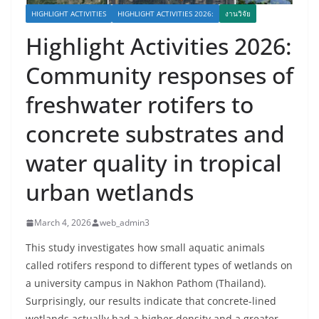
HIGHLIGHT ACTIVITIES
HIGHLIGHT ACTIVITIES 2026:
งานวิจัย
Highlight Activities 2026:
Community responses of
freshwater rotifers to
concrete substrates and
water quality in tropical
urban wetlands
March 4, 2026
web_admin3
This study investigates how small aquatic animals
called rotifers respond to different types of wetlands on
a university campus in Nakhon Pathom (Thailand).
Surprisingly, our results indicate that concrete-lined
wetlands actually had a higher density and a greater