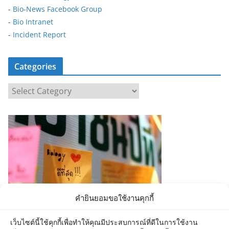
-
Bio-News Facebook Group
-
Bio Intranet
-
Incident Report
Categories
C
a
t
e
g
o
r
i
e
คำยินยอมขอใช้งานคุกกี้
s
เว็บไซต์นี้ใช้คุกกี้เพื่อทำให้คุณมีประสบการณ์ที่ดีในการใช้งาน