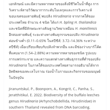
เอกลักษณ์ และมีความหลากหลายของสิ่งมีชีวิตในน้ำที่สูง การ
วิเคราะห์สายวิวัฒนาการระดับโมเลกุลและการวิเคราะห์
ขอบเขตของสายพันธุ์ พบปลิง
Hirudinaria
จากภาคใต้ของ
ประเทศไทย จำนวน 4 ชนิด ได้แก่
H. bpling
H. thailandica
และชนิดที่มีลักษณะทางสัณฐานวิทยาเหมือน
H. manillensis
อีกสองสายพันธุ์ ระยะห่างทางพันธุกรรมของปลิง
Hirudinaria
ค่อนข้างต่ำ (0.11–0.65% ในสปีชีส์; 3.72–14.36% ระหว่าง
สปีชีส์) เมื่อเปรียบเทียบกับปลิงจำพวกอื่น และมีช่องว่างบาร์โค้ด
ที่แคบมาก (1.54–2.88%) ความหลากหลายของชนิด รูปแบบ
การแพร่กระจาย และความแตกต่างทางพันธุกรรมที่ต่ำของปลิง
Hirudinaria
ในภาคใต้ของประเทศไทยสามารถอธิบายได้จาก
อิทธิพลของทะเลโบราณ ร่องน้ำโบราณและกิจกรรมของมนุษย์
ในปัจจุบัน
Jiranuntskul, P., Boonporn, A., Kongrit, C., Panha, S.,
Jeratthitikul, E. 2022. Biodiversity of the buffalo leeches
genus
Hirudinaria
(Arhynchobdellida, Hirudinidae) in
southern Thailand revealed from DNA barcoding.