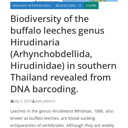
HIGHLIGHT ACTIVITIES 2022:
RELATED SDGS : 15
งานวิจัย
Biodiversity of the
buffalo leeches genus
Hirudinaria
(Arhynchobdellida,
Hirudinidae) in southern
Thailand revealed from
DNA barcoding.
July 3, 2023
web_admin3
Leeches in the genus
Hirudinaria
Whitman, 1886, also
known as buffalo leeches, are blood-sucking
ectoparasites of vertebrates. Although they are widely