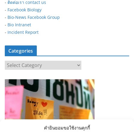
-
ติดต่อเรา contact us
-
Facebook Biology
-
Bio-News Facebook Group
-
Bio Intranet
-
Incident Report
Categories
C
a
t
e
g
o
r
i
e
คำยินยอมขอใช้งานคุกกี้
s