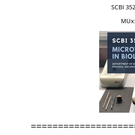
SCBI 352
MUx:
===================