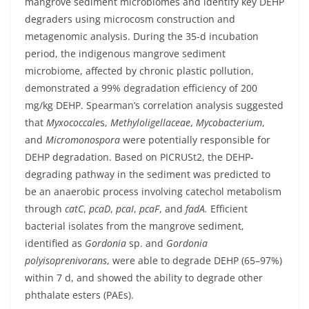
mangrove sediment microbiomes and identify key DEHP
degraders using microcosm construction and
metagenomic analysis. During the 35-d incubation
period, the indigenous mangrove sediment
microbiome, affected by chronic plastic pollution,
demonstrated a 99% degradation efficiency of 200
mg/kg DEHP. Spearman’s correlation analysis suggested
that
Myxococcale
s,
Methyloligellaceae
,
Mycobacterium
,
and
Micromonospora
were potentially responsible for
DEHP degradation. Based on PICRUSt2, the DEHP-
degrading pathway in the sediment was predicted to
be an anaerobic process involving catechol metabolism
through
catC
,
pcaD
,
pcaI
,
pcaF
, and
fadA.
Efficient
bacterial isolates from the mangrove sediment,
identified as
Gordonia
sp. and
Gordonia
polyisoprenivorans
, were able to degrade DEHP (65–97%)
within 7 d, and showed the ability to degrade other
phthalate esters (PAEs).