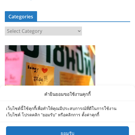
Categories
C
a
t
e
g
o
r
i
e
คำยินยอมขอใช้งานคุกกี้
s
เว็บไซต์นี้ใช้คุกกี้เพื่อทำให้คุณมีประสบการณ์ที่ดีในการใช้งาน
เว็บไซต์ โปรดคลิก “ยอมรับ” หรือคลิกการ ตั้งค่าคุกกี้
ยอมรับ