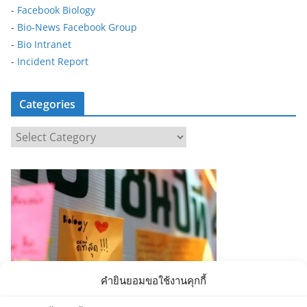
-
Facebook Biology
-
Bio-News Facebook Group
-
Bio Intranet
-
Incident Report
Categories
C
a
t
e
g
o
r
i
e
คำยินยอมขอใช้งานคุกกี้
s