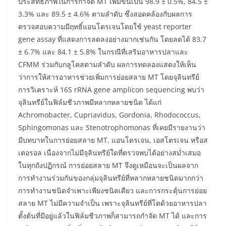
ประสิทธิภาพในการกำจัด MT เพิ่มขึ้นเป็น 98.9 ± 0.5%, 84.5 ±
3.3% และ 89.5 ± 4.6% ตามลำดับ ซึ่งสอดคล้องกับผลการ
ตรวจสอบความมีฤทธิ์แอนโดรเจนโดยใช้ yeast reporter
gene assay ที่แสดงการลดลงอย่างมากเช่นกัน โดยลดได้ 83.7
± 6.7% และ 84.1 ± 5.8% ในกรณีที่เสริมอาหารปลาและ
CFMM ร่วมกับกลูโคสตามลำดับ ผลการทดลองแสดงให้เห็น
ว่าการให้สารอาหารช่วยเพิ่มการย่อยสลาย MT โดยจุลินทรีย์
การวิเคราะห์ 16S rRNA gene amplicon sequencing พบว่า
จุลินทรีย์ในฟิล์มชีวภาพมีหลากหลายชนิด ได้แก่
Achromobacter, Cupriavidus, Gordonia, Rhodococcus,
Sphingomonas และ Stenotrophomonas ที่เคยมีรายงานว่า
มีบทบาทในการย่อยสลาย MT, แอนโดรเจน, เอสโตรเจน หรือส
เตอรอล เนื่องจากไม่มีจุลินทรีย์ใดที่ตรวจพบได้อย่างสม่ำเสมอ
ในทุกถังปฏิกรณ์ การย่อยสลาย MT จึงดูเหมือนจะเป็นผลจาก
การทำงานร่วมกันของกลุ่มจุลินทรีย์ที่หลากหลายชนิดมากกว่า
การทำงานชนิดจำเพาะเพียงชนิดเดียว และการกระตุ้นการย่อย
สลาย MT ไม่มีความจำเป็น เพราะจุลินทรีย์ที่โตด้วยอาหารปลา
ตั้งต้นที่มีอยู่แล้วในฟิล์มชีวภาพก็สามารถกำจัด MT ได้ และการ