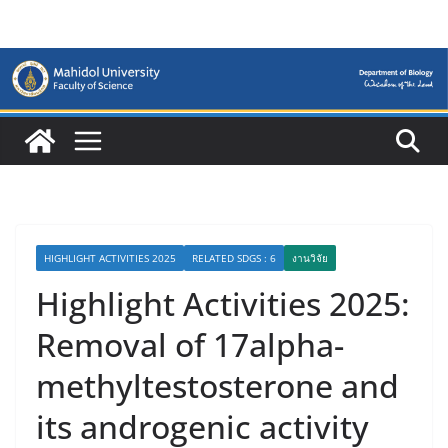
Skip
to
content
HIGHLIGHT ACTIVITIES 2025
RELATED SDGS : 6
งานวิจัย
Highlight Activities 2025:
Removal of 17alpha-
methyltestosterone and
its androgenic activity