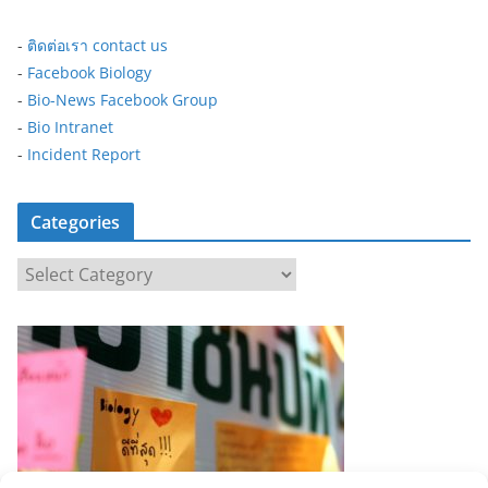
-
ติดต่อเรา contact us
-
Facebook Biology
-
Bio-News Facebook Group
-
Bio Intranet
-
Incident Report
Categories
C
a
t
e
g
o
r
i