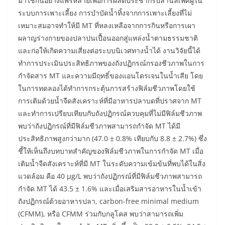
มาใช้กันอย่างแพร่หลายเพื่อการผลิตประชากรปลานิลเพศผู้ใน
ระบบการเพาะเลี้ยง การบำบัดน้ำทิ้งจากการเพาะเลี้ยงที่ไม่
เหมาะสมอาจทำให้มี MT ที่หลงเหลือจากการกินหรือการเผา
ผลาญร่างกายของปลาปนเปื้อนออกสู่แหล่งน้ำตามธรรมชาติ
และก่อให้เกิดความเสี่ยงต่อระบบนิเวศทางน้ำได้ งานวิจัยนี้ได้
ทำการประเมินประสิทธิภาพของถังปฏิกรณ์กรองชีวภาพในการ
กำจัดสาร MT และความมีฤทธิ์ของแอนโดรเจนในน้ำเสีย โดย
ในการทดลองได้ทำการกระตุ้นการสร้างฟิล์มชีวภาพโดยใช้
การเติมด้วยน้ำจืดสังเคราะห์ที่มีอาหารปลาบดที่ปราศจาก MT
และทำการเปรียบเทียบกับถังปฏิกรณ์ควบคุมที่ไม่มีฟิล์มชีวภาพ
พบว่าถังปฏิกรณ์ที่มีฟิล์มชีวภาพสามารถกำจัด MT ได้มี
ประสิทธิภาพสูงกว่ามาก (47.0 ± 0.8% เทียบกับ 8.8 ± 2.7%) ซึ่ง
ชี้ให้เห็นถึงบทบาทสำคัญของฟิล์มชีวภาพในการกำจัด MT เมื่อ
เติมน้ำจืดสังเคราะห์ที่มี MT ในระดับความเข้มข้นที่พบได้ในสิ่ง
แวดล้อม คือ 40 µg/L พบว่าถังปฏิกรณ์ที่มีฟิล์มชีวภาพสามารถ
กำจัด MT ได้ 43.5 ± 1.6% และเมื่อเสริมสารอาหารในน้ำเข้า
ถังปฏิกรณ์ด้วยอาหารปลา, carbon-free minimal medium
(CFMM), หรือ CFMM ร่วมกับกลูโคส พบว่าสามารถเพิ่ม