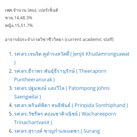
เพศ,จำนวน (คน), เปอร์เซ็นต์
ชาย,14,48.3%
หญิง,15,51.7%
อาจารย์ประจำภาควิชาชีววิทยา (current academic staff)
รศ.ดร.เจนจิต คูดำรงสวัสดิ์ ( Jenjit Khudamrongsawat
)
รศ.ดร.ธีราพร พันธุ์ธีรานุรักษ์ ( Theeraporn
Puntheeranurak )
รศ.ดร.ปฐมพงษ์ แสงวิไล ( Patompong Johns
Saengwilai )
รศ.ดร.พรินท์พิดา สนธิพันธ์ ( Prinpida Sonthiphand )
รศ.ดร.วัชรีพร ตฤณชาติวณิชย์ ( Wachareeporn
Trinachartvanit )
รศ.ดร.สุรางค์ ชาญกำแหงเดชา ( Surang