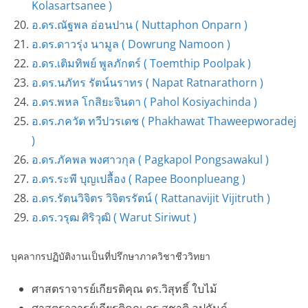
Kolasartsanee )
อ.ดร.ณัฐพล อ่อนปาน ( Nuttaphon Onparn )
อ.ดร.ดาวรุ่ง นามูล ( Dowrung Namoon )
อ.ดร.เติมทิพย์ พูลภักตร์ ( Toemthip Poolpak )
อ.ดร.นภัทร รัตน์นราทร ( Napat Ratnarathorn )
อ.ดร.พหล โกสิยะจินดา ( Pahol Kosiyachinda )
อ.ดร.ภควัต ทวีปวรเดช ( Phakhawat Thaweepworadej
)
อ.ดร.ภัคพล พงศาวกุล ( Pagkapol Pongsawakul )
อ.ดร.ระพี บุญเปลื้อง ( Rapee Boonplueang )
อ.ดร.รัตนวิจิตร วิจิตรรัตน์ ( Rattanavijit Vijitruth )
อ.ดร.วรุฒ ศิริวุฒิ ( Warut Siriwut )
บุคลากรปฏิบัติงานเป็นที่ปรึกษาภาควิชาชีววิทยา
ศาสตราจารย์เกียรติคุณ ดร.วิสุทธิ์ ใบไม้
ศาสตราจารย์เกียรติคุณ ดร.สุชาติ อุปถัมภ์