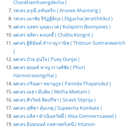
Chankhamhaengdecha )
รศ.ดร.อรุณี อหันทริก ( Arunee Ahantarig )
รศ.ดร.เอกชัย จิรัฏฐิติกุล ( Ekgachai Jeratthitikul )
ผศ.ดร.กุลพร บุณยะเวศ ( Kulaporn Boonyaves )
ผศ.ดร.ชลิตา คงฤทธิ์ ( Chalita Kongrit )
ผศ.ดร.ฐิตินันท์ สำราญวานิช ( Thitinun Sumranwanich
)
ผศ.ดร.ป๋วย อุ่นใจ ( Puey Ounjai )
ผศ.ดร.พฤษท์ หาญวรวงศ์ชัย ( Phurt
Harnvoravongchai )
ผศ.ดร.ภริณดา ทยานุกูล ( Parinda Thayanukul )
ผศ.ดร.เมธา มีแต้ม ( Metha Meetam )
ผศ.ดร.ศิรวิทย์ สิตปรีชา ( Siravit Sitprija )
ผศ.ดร.สุพีชา คุ้มเกตุ ( Supeecha Kumkate )
ผศ.ดร.อลิสา ดำเนินสวัสดิ์ ( Alisa Damnernsawad )
ผศ.ดร.อินทนนท์ กลศาสตร์เสนี ( Intanon