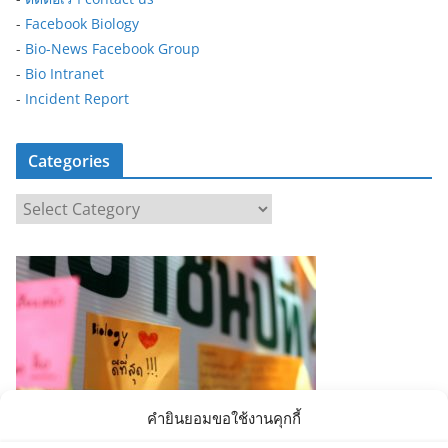
-
Facebook Biology
-
Bio-News Facebook Group
-
Bio Intranet
-
Incident Report
Categories
C
a
t
e
g
o
r
i
e
คำยินยอมขอใช้งานคุกกี้
s