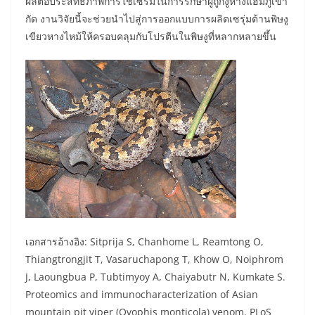
ผลต่อประสิทธิภาพการใช้เซรั่มในการรักษาผู้ถูกงูหางแฮ่มภูเขา
กัด งานวิจัยนี้จะช่วยนำไปสู่การออกแบบการผลิตเซรุ่มต้านพิษงู
เขียวหางไหม้ให้ครอบคลุมกับโปรตีนในพิษงูที่หลากหลายขึ้น
เอกสารอ้างอิง: Sitprija S, Chanhome L, Reamtong O,
Thiangtrongjit T, Vasaruchapong T, Khow O, Noiphrom
J, Laoungbua P, Tubtimyoy A, Chaiyabutr N, Kumkate S.
Proteomics and immunocharacterization of Asian
mountain pit viper (Ovophis monticola) venom. PLoS