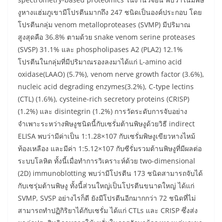
งูหางแฮ่มภูเขามีโปรตีนมากถึง 247 ชนิดเป็นองค์ประกอบ โดย
โปรตีนกลุ่ม venom metalloproteases (SVMP) มีปริมาณ
สูงสุดคือ 36.8% ตามด้วย snake venom serine proteases
(SVSP) 31.1% และ phospholipases A2 (PLA2) 12.1%
โปรตีนในกลุ่มที่มีปริมาณรองลงมาได้แก่ L-amino acid
oxidase(LAAO) (5.7%), venom nerve growth factor (3.6%),
nucleic acid degrading enzymes(3.2%), C-type lectins
(CTL) (1.6%), cysteine-rich secretory proteins (CRISP)
(1.2%) และ disintegrin (1.2%) การวัดระดับการจับอย่าง
จำเพาะระหว่างพิษงูชนิดนี้กับเซรั่มต้านพิษงูด้วยวิธี indirect
ELISA พบว่ามีค่าเป็น 1:1.28×107 กับเซรั่มพิษงูเขียวหางไหม้
ท้องเหลือง และมีค่า 1:5.12×107 กับซีรั่มรวมต้านพิษงูที่มีผลต่อ
ระบบโลหิต ทั้งนี้เมื่อทำการวิเคราะห์ด้วย two-dimensional
(2D) immunoblotting พบว่ามีโปรตีน 173 ชนิดสามารถจับได้
กับเซรุ่มต้านพิษงู ทั้งนี้ส่วนใหญ่เป็นโปรตีนขนาดใหญ่ ได้แก่
SVMP, SVSP อย่างไรก็ดี ยังมีโปรตีนอีกมากกว่า 72 ชนิดที่ไม่
สามารถทำปฏิกิริยาได้กับเซรั่ม ได้แก่ CTLs และ CRISP ซึ่งส่ง