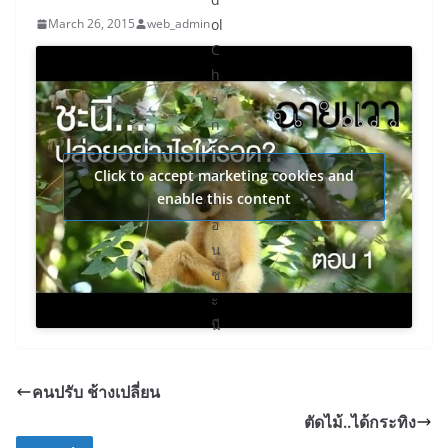
March 26, 2015
web_admin
ol
C
h
a
n
n
el
Click to accept marketing cookies and
enable this content
ต
อ
น
ช
ะ
นี
…
ป
คนปรับ ช้างเปลี่ยน
ล่
ตัดไม้..ได้กระทิง
อ