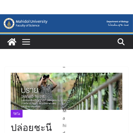
Skip
า
to
ย
content
ก
า
ร
ฉ
า
ย
แ
ว
ว
ช่
อ
ง
M
วีดิโอ
a
ปล่อยชะนี
hi
d