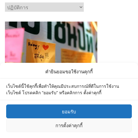
C
a
t
e
g
o
r
i
e
คำยินยอมขอใช้งานคุกกี้
s
เว็บไซต์นี้ใช้คุกกี้เพื่อทำให้คุณมีประสบการณ์ที่ดีในการใช้งาน
เว็บไซต์ โปรดคลิก “ยอมรับ” หรือคลิกการ ตั้งค่าคุกกี้
ยอมรับ
Copyright © 2026
Department of Biology MU
. All rights
การตั้งค่าคุกกี้
reserved.
Theme:
ColorMag
by ThemeGrill. Powered by
WordPress
.