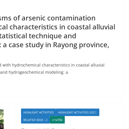
isms of arsenic contamination
 characteristics in coastal alluvial
tatistical technique and
a case study in Rayong province,
with hydrochemical characteristics in coastal alluvial
ue and hydrogeochemical modeling: a
HIGHLIGHT ACTIVITIES
HIGHLIGHT ACTIVITIES 2021:
RELATED SDGS : 2
งานวิจัย