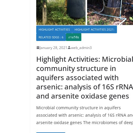
HIGHLIGHT ACTIVITIES
HIGHLIGHT ACTIVITIES 2021:
RELATED SDGS : 6
งานวิจัย
January 28, 2021
web_admin3
Highlight Activities: Microbia
community structure in
aquifers associated with
arsenic: analysis of 16S rRN
and arsenite oxidase genes
Microbial community structure in aquifers
associated with arsenic: analysis of 16S rRNA a
arsenite oxidase genes The microbiomes of dee