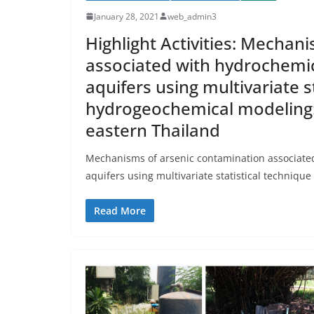
January 28, 2021
web_admin3
Highlight Activities: Mechan
associated with hydrochemical
aquifers using multivariate s
hydrogeochemical modeling: 
eastern Thailand
Mechanisms of arsenic contamination associated 
aquifers using multivariate statistical techniq
Read More