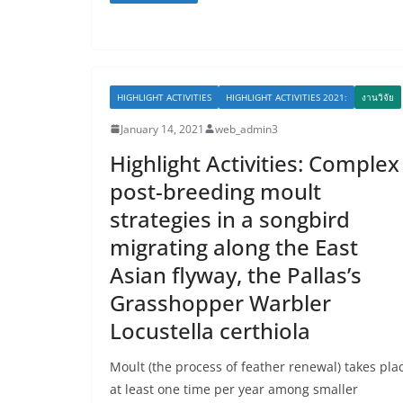
HIGHLIGHT ACTIVITIES
HIGHLIGHT ACTIVITIES 2021:
งานวิจัย
January 14, 2021
web_admin3
Highlight Activities: Complex
post-breeding moult
strategies in a songbird
migrating along the East
Asian flyway, the Pallas’s
Grasshopper Warbler
Locustella certhiola
Moult (the process of feather renewal) takes pla
at least one time per year among smaller