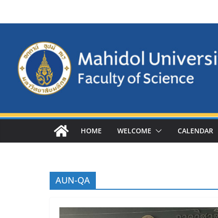
Skip
to
content
HOME
WELCOME
CALENDAR
AUN-QA