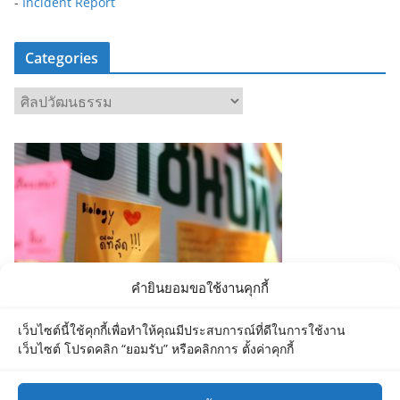
-
Incident Report
Categories
C
a
t
e
g
o
r
i
e
คำยินยอมขอใช้งานคุกกี้
s
เว็บไซต์นี้ใช้คุกกี้เพื่อทำให้คุณมีประสบการณ์ที่ดีในการใช้งาน
เว็บไซต์ โปรดคลิก “ยอมรับ” หรือคลิกการ ตั้งค่าคุกกี้