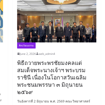
ศิลปวัฒนธรรม
June 2, 2026
web_admin4
พิธีถวายพระพรชัยมงคลแด่
สมเด็จพระนางเจ้าฯ พระบรม
ราชินี เนื่องในโอกาสวันเฉลิม
พระชนมพรรษา ๓ มิถุนายน
๒๕๖๙
ล
บ
วันอังคารที่ 2 มิถุนายน พ.ศ. 2569 คณะวิทยาศาสตร์