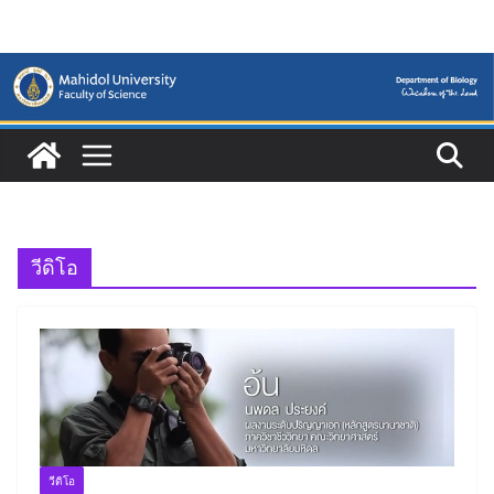
Skip
to
content
วีดิโอ
วีดิโอ