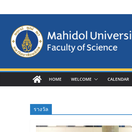
Skip
to
content
HOME
WELCOME
CALENDAR
รางวัล