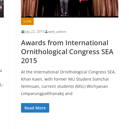
รางวัล
July 22, 2015
web_admin
Awards from International
Ornithological Congress SEA
2015
ใน
At the International Ornithological Congress SEA,
Khon Kaen, with former MU Student Somchai
L-
Nimnuan, current students (MSc) Wichyanan
Limparungpatthanakij and
Read More