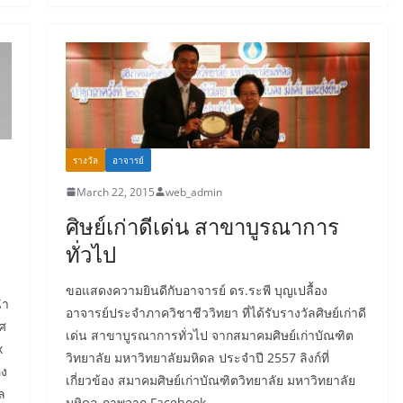
รางวัล
อาจารย์
March 22, 2015
web_admin
ศิษย์เก่าดีเด่น สาขาบูรณาการ
ทั่วไป
ขอแสดงความยินดีกับอาจารย์ ดร.ระพี บุญเปลื้อง
นำ
อาจารย์ประจำภาควิชาชีววิทยา ที่ได้รับรางวัลศิษย์เก่าดี
ศ
เด่น สาขาบูรณาการทั่วไป จากสมาคมศิษย์เก่าบัณฑิต
x
วิทยาลัย มหาวิทยาลัยมหิดล ประจำปี 2557 ลิงก์ที่
อง
เกี่ยวข้อง สมาคมศิษย์เก่าบัณฑิตวิทยาลัย มหาวิทยาลัย
ล
มหิดล ภาพจาก Facebook