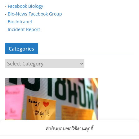
-
Facebook Biology
-
Bio-News Facebook Group
-
Bio Intranet
-
Incident Report
Categories
C
a
t
e
g
o
r
i
e
คำยินยอมขอใช้งานคุกกี้
s