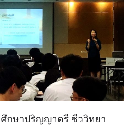
กศึกษาปริญญาตรี ชีววิทยา