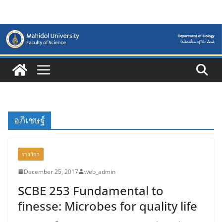
Skip
to
content
อภิเชษฐ์
รายวิชา
December 25, 2017
web_admin
SCBE 253 Fundamental to
finesse: Microbes for quality life