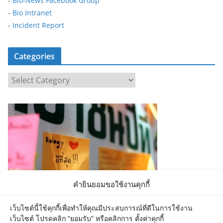
-
Bio-News Facebook Group
-
Bio Intranet
-
Incident Report
Categories
C
a
t
e
g
o
r
i
e
คำยินยอมขอใช้งานคุกกี้
s
เว็บไซต์นี้ใช้คุกกี้เพื่อทำให้คุณมีประสบการณ์ที่ดีในการใช้งาน
เว็บไซต์ โปรดคลิก “ยอมรับ” หรือคลิกการ ตั้งค่าคุกกี้