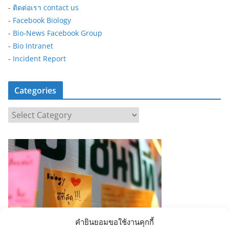
-
ติดต่อเรา contact us
-
Facebook Biology
-
Bio-News Facebook Group
-
Bio Intranet
-
Incident Report
Categories
C
a
t
e
g
o
r
i
e
คำยินยอมขอใช้งานคุกกี้
s