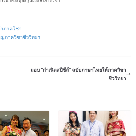
า สรงน้ำพระพุทธรูปประจำภาควิชา
จำภาควิชา
ญ่ภาควิชาชีววิทยา
มอบ “กำเนิดสปีชีส์” ฉบับภาษาไทยให้ภาควิชา
ชีววิทยา