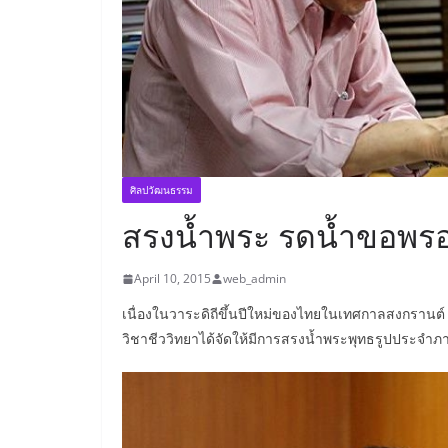
ศิลปวัฒนธรรม
สรงน้ำพระ รดน้ำขอพรอา
April 10, 2015
web_admin
เนื่องในวาระดิถีขึ้นปีใหม่ของไทยในเทศกาลสงกรานต
วิชาชีววิทยาได้จัดให้มีการสรงน้ำพระพุทธรูปประจำภา