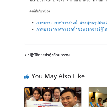
รศ.ดร.ประหยัด โภคฐิติยุกต์ หัวหน้าภาควิชาชีววิทย
ลิงก์ที่เกี่ยวข้อง
ภาพบรรยากาศการสรงน้ำพระพุทธรูปประ
ภาพบรรยากาศการรดน้ำขอพรอาจารย์ผู้ให
ปฏิบัติการผ่ากุ้งก้ามกราม
You May Also Like