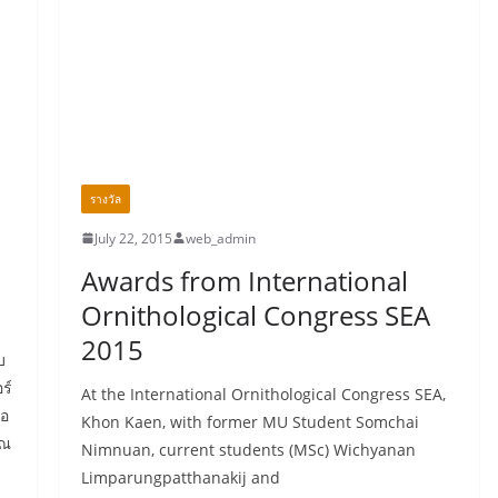
รางวัล
July 22, 2015
web_admin
Awards from International
Ornithological Congress SEA
2015
บ
ร์
At the International Ornithological Congress SEA,
่อ
Khon Kaen, with former MU Student Somchai
 ณ
Nimnuan, current students (MSc) Wichyanan
Limparungpatthanakij and