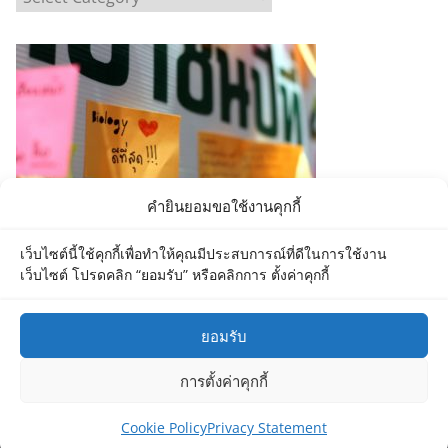
a
t
e
g
o
r
i
e
คำยินยอมขอใช้งานคุกกี้
s
เว็บไซต์นี้ใช้คุกกี้เพื่อทำให้คุณมีประสบการณ์ที่ดีในการใช้งาน
เว็บไซต์ โปรดคลิก “ยอมรับ” หรือคลิกการ ตั้งค่าคุกกี้
ยอมรับ
Copyright © 2026
Department of Biology MU
. All rights
การตั้งค่าคุกกี้
reserved.
Theme:
ColorMag
by ThemeGrill. Powered by
WordPress
.
Cookie Policy
Privacy Statement