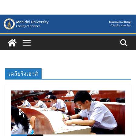
Skip
to
content
เคลียริงเฮาส์