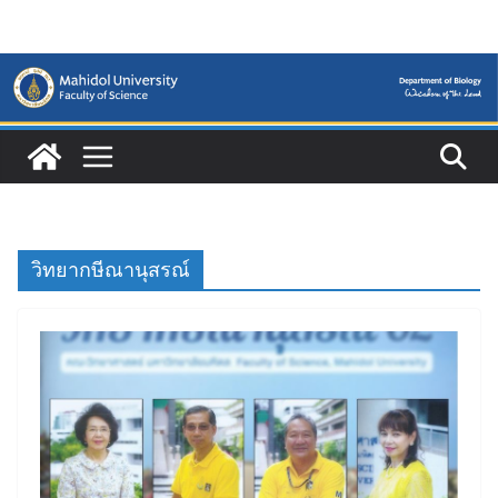
Skip
to
content
วิทยากษีณานุสรณ์